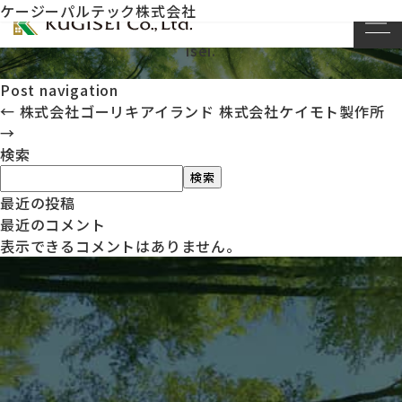
ケージーパルテック株式会社
This entry was posted on
by
kug
2023年11月20日
isei
.
Post navigation
←
株式会社ゴーリキアイランド
株式会社ケイモト製作所
→
検索
検索
最近の投稿
最近のコメント
表示できるコメントはありません。