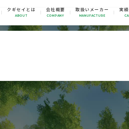
クギセイとは
会社概要
取扱いメーカー
実績
2023年11月20日
This entry was posted on
by
kugise
ABOUT
COMPANY
MANUFACTURE
CA
→