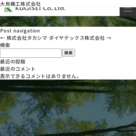
大鳥機工株式会社
This entry was posted on
by
kug
2023年11月20日
isei
.
Post navigation
←
株式会社タカシマ
ダイヤテックス株式会社
→
検索
検索
最近の投稿
最近のコメント
表示できるコメントはありません。