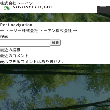
株式会社トーイツ
This entry was posted on
by
kug
2023年11月20日
isei
.
Post navigation
←
トーソー株式会社
トーアン株式会社
→
検索
検索
最近の投稿
最近のコメント
表示できるコメントはありません。