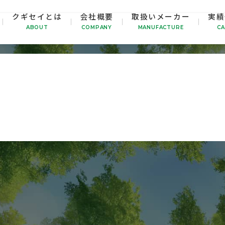
クギセイとは
会社概要
取扱いメーカー
実績
2023年11月20日
This entry was posted on
by
kugise
ABOUT
COMPANY
MANUFACTURE
CA