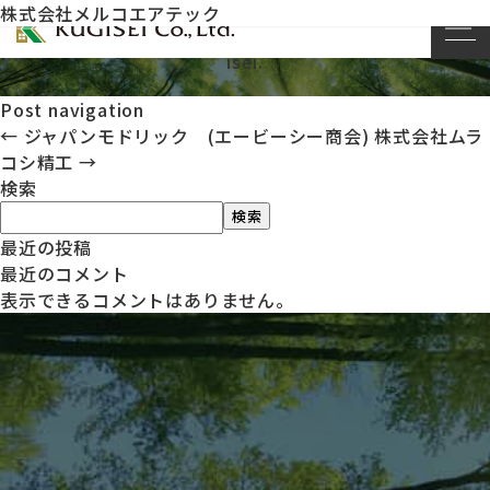
株式会社メルコエアテック
This entry was posted on
by
kug
2023年11月20日
isei
.
Post navigation
←
ジャパンモドリック (エービーシー商会)
株式会社ムラ
コシ精工
→
検索
検索
最近の投稿
最近のコメント
表示できるコメントはありません。