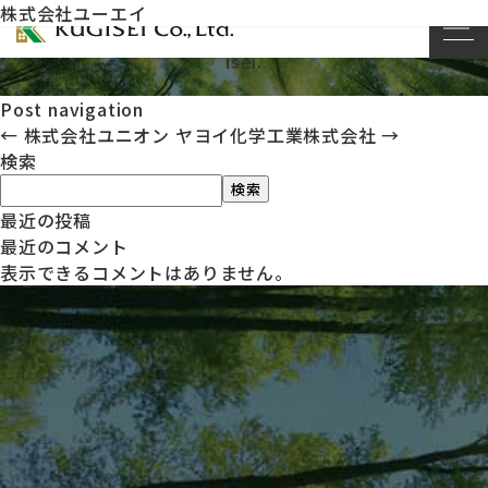
株式会社ユーエイ
This entry was posted on
by
kug
2023年11月20日
isei
.
Post navigation
←
株式会社ユニオン
ヤヨイ化学工業株式会社
→
検索
検索
最近の投稿
最近のコメント
表示できるコメントはありません。