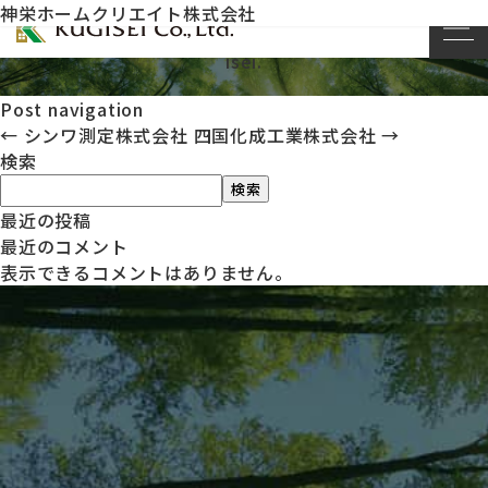
神栄ホームクリエイト株式会社
This entry was posted on
by
kug
2023年11月20日
isei
.
Post navigation
←
シンワ測定株式会社
四国化成工業株式会社
→
検索
検索
最近の投稿
最近のコメント
表示できるコメントはありません。