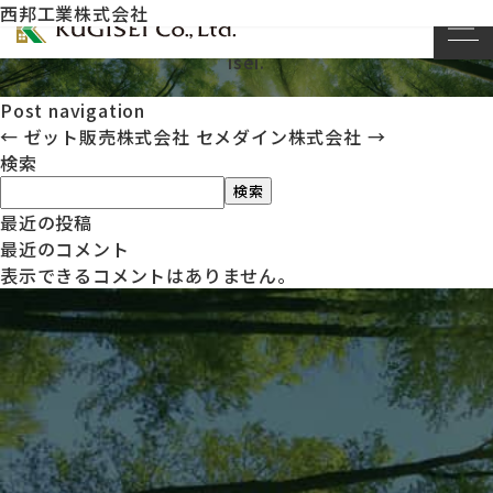
西邦工業株式会社
This entry was posted on
by
kug
2023年11月20日
isei
.
Post navigation
←
ゼット販売株式会社
セメダイン株式会社
→
検索
検索
最近の投稿
最近のコメント
表示できるコメントはありません。